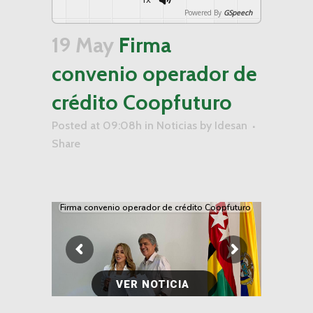
Powered By
GSpeech
19 May
Firma
convenio operador de
crédito Coopfuturo
Posted at 09:08h
in
Noticias
by
Idesan
Share
Firma convenio operador de crédito Coopfuturo
VER NOTICIA