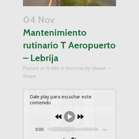
04 Nov
Mantenimiento
rutinario T Aeropuerto
– Lebrija
Posted at 15:46h
in
Noticias
by
Idesan
Share
Dale play para escuchar este
contenido
0:00
-:--