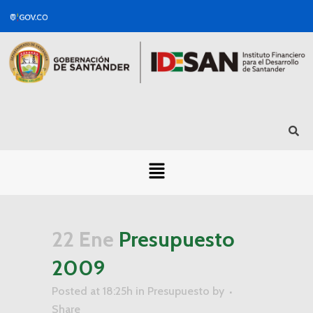
22 Ene
Presupuesto
2009
Posted at 18:25h
in
Presupuesto
by
Share