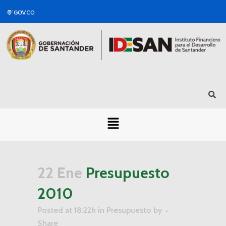
22 Ene
Presupuesto
2010
Posted at 18:22h
in
Presupuesto
by
Share