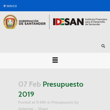
07 Feb
Presupuesto
2019
Posted at 11:48h
in
Presupuesto
by
sistemas
Share