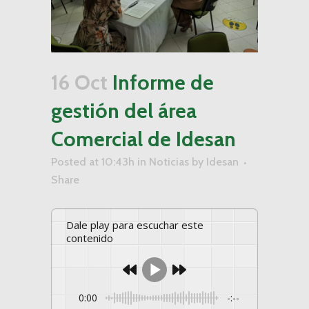
16 Oct
Informe de
gestión del área
Comercial de Idesan
Posted at 10:43h
in
Noticias
by
Idesan
Share
Dale play para escuchar este
contenido
0:00
-:--