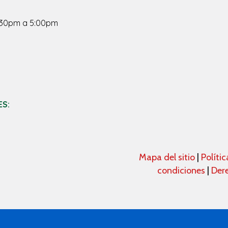
1:30pm a 5:00pm
ES:
Mapa del sitio
|
Políti
condiciones
|
Dere