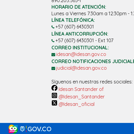
890.205.565-1
HORARIO DE ATENCIÓN:
Lunes a Viernes 7:30am a 12:30pm - 
LÍNEA TELEFÓNICA:
+57 (607) 6430301
LÍNEA ANTICORRUPCIÓN:
+57 (607) 6430301 - Ext 107
CORREO INSTITUCIONAL:
idesan@idesan.gov.co
CORREO NOTIFICACIONES JUDICIAL
judicial@idesan.gov.co
Síguenos en nuestras redes sociales:
Idesan Santander of
@Idesan_Santander
@Idesan_oficial