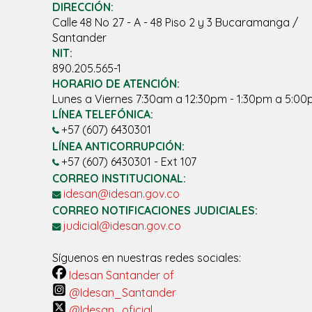
DIRECCIÓN:
Calle 48 No 27 - A - 48 Piso 2 y 3 Bucaramanga /
Santander
NIT:
890.205.565-1
HORARIO DE ATENCIÓN:
Lunes a Viernes 7:30am a 12:30pm - 1:30pm a 5:0
LÍNEA TELEFÓNICA:
+57 (607) 6430301
LÍNEA ANTICORRUPCIÓN:
+57 (607) 6430301 - Ext 107
CORREO INSTITUCIONAL:
idesan@idesan.gov.co
CORREO NOTIFICACIONES JUDICIALES:
judicial@idesan.gov.co
Síguenos en nuestras redes sociales:
Idesan Santander of
@Idesan_Santander
@Idesan_oficial