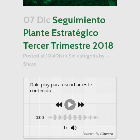
07 Dic
Seguimiento
Plante Estratégico
Tercer Trimestre 2018
Posted at 10:40h
in
Sin categoría
by
Share
Dale play para escuchar este
contenido
0:00
-:--
1x
Powered By
GSpeech